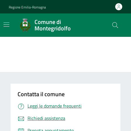
Vai ai contenuti
Vai al footer
Regione Emilia-Romagna
Comune di
Montegridolfo
Contatta il comune
Leggi le domande frequenti
Richiedi assistenza
Prenota appuntamento